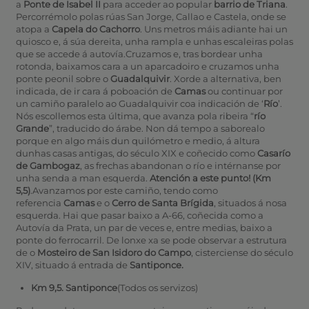
a
Ponte de Isabel II
para acceder ao popular
barrio de Triana
.
Percorrémolo polas rúas San Jorge, Callao e Castela, onde se
atopa a
Capela do Cachorro
. Uns metros máis adiante hai un
quiosco e, á súa dereita, unha rampla e unhas escaleiras polas
que se accede á autovía.Cruzamos e, tras bordear unha
rotonda, baixamos cara a un aparcadoiro e cruzamos unha
ponte peonil sobre o
Guadalquivir
. Xorde a alternativa, ben
indicada, de ir cara á poboación de
Camas
ou continuar por
un camiño paralelo ao Guadalquivir coa indicación de ‘
Río
’.
Nós escollemos esta última, que avanza pola ribeira “
río
Grande
”, traducido do árabe. Non dá tempo a saborealo
porque en algo máis dun quilómetro e medio, á altura
dunhas casas antigas, do século XIX e coñecido como
Casarío
de Gambogaz
, as frechas abandonan o río e intérnanse por
unha senda a man esquerda.
Atención a este punto! (Km
5,5)
.Avanzamos por este camiño, tendo como
referencia
Camas
e o
Cerro de Santa Brígida
, situados á nosa
esquerda. Hai que pasar baixo a A-66, coñecida como a
Autovía da Prata, un par de veces e, entre medias, baixo a
ponte do ferrocarril. De lonxe xa se pode observar a estrutura
de o
Mosteiro de San Isidoro do Campo
, cisterciense do século
XIV, situado á entrada de
Santiponce.
Km 9,5. Santiponce
(Todos os servizos)