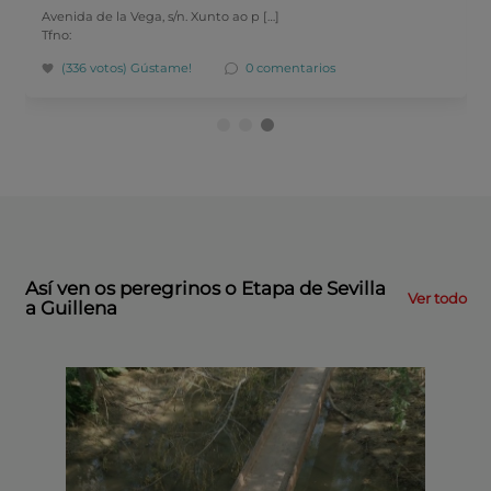
Avenida de la Vega, s/n. Xunto ao p […]
Tfno:
(336 votos)
Gústame!
0 comentarios
Así ven os peregrinos o Etapa de Sevilla
Ver todo
a Guillena