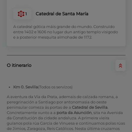
Catedral de Santa María
1
A catedral gótica máis grande do mundo. Construído
entre 1402 e 1606 no lugar dun antigo templo visigodo
e a posterior mesquita almohade de 1172.
O itinerario
Km 0. Sevilla
(Todos os servizos)
A aventura da Vía da Prata, ademais de calzada romana, a
peregrinación a Santiago por antonomasia do oeste
peninsular comeza ás portas de a
Catedral de Sevilla
.
Concretamente xunto a a
porta da Asunción
, sita na Avenida
da Constitución da cidade andaluza. A primeira vieira
guíanos pola rúa García de Vinuesa e continuamos polas rúas
de Jimios, Zaragoza, Reis Católicos. Nesta última cruzamos