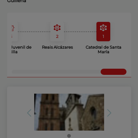
Guillena
3
2
1
rgue Juvenil de
Reais Alcázares
Catedral de Santa
Sevilla
María