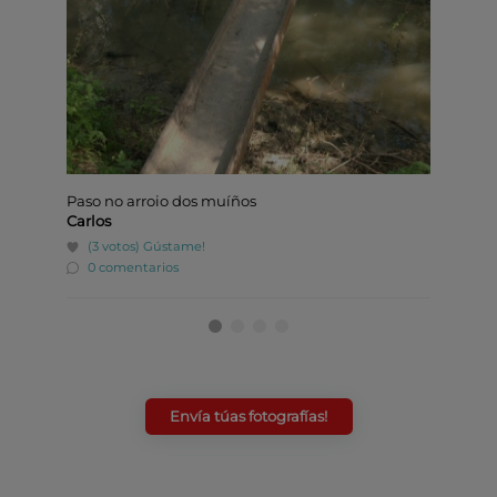
Paso no arroio dos muíños
Arroio
Carlos
Juan A
(3 votos)
Gústame!
(10 
0 comentarios
0 co
Envía túas fotografías!