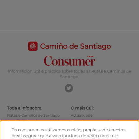
Camiño de Santiago
Información útil e práctica sobre todas as Rutas e Camiños de
Santiago.
Toda a info sobre:
O máis útil:
Rutas e Camiños de Santiago
Actualidade
Camiño de Santiago en bicicleta
Consellos para o camiñante
Albergues
Como chegar ás saídas
En consumer.es utilizamos cookies propias e de terceiros
Monumentos
Como saír de Santiago
para asegurar que a web funciona de xeito correcto e
Foro
Calculadora