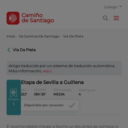
Galego
Camiño
de Santiago
Inicio
·
Os Caminos De Santiago ·
Via Da Prata
Vía Da Prata
Artigo traducido por un sistema de tradución automática.
Máis información,
aquí
.
Etapa de Sevilla a Guillena
KM
TEMPO
Dificultade
Albergues
22,7
05H 30’
MEDIA
4
Etapa
1
Dispoñible sen conexión
É recomendable chegar a Sevilla un día antes de comezar a