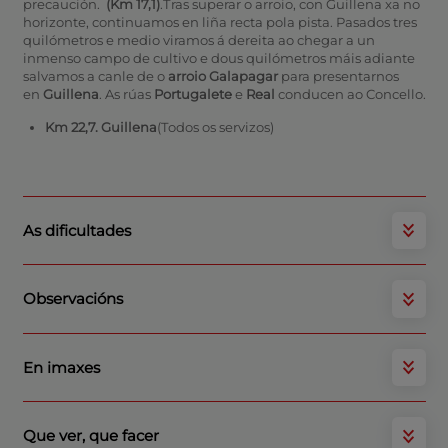
precaución.
(Km 17,1)
.Tras superar o arroio, con Guillena xa no
horizonte, continuamos en liña recta pola pista. Pasados tres
quilómetros e medio viramos á dereita ao chegar a un
inmenso campo de cultivo e dous quilómetros máis adiante
salvamos a canle de o
arroio Galapagar
para presentarnos
en
Guillena
. As rúas
Portugalete
e
Real
conducen ao Concello.
Km 22,7. Guillena
(Todos os servizos)
As dificultades
Observacións
En imaxes
Que ver, que facer