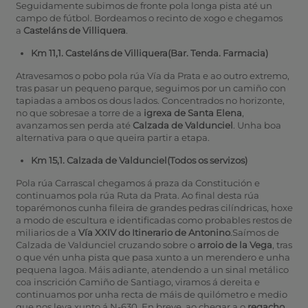
Seguidamente subimos de fronte pola longa pista até un
campo de fútbol. Bordeamos o recinto de xogo e chegamos
a
Casteláns de Villiquera
.
Km 11,1. Casteláns de Villiquera(Bar. Tenda. Farmacia)
Atravesamos o pobo pola rúa Vía da Prata e ao outro extremo,
tras pasar un pequeno parque, seguimos por un camiño con
tapiadas a ambos os dous lados. Concentrados no horizonte,
no que sobresae a torre de a
igrexa de Santa Elena
,
avanzamos sen perda até
Calzada de Valdunciel
. Unha boa
alternativa para o que queira partir a etapa.
Km 15,1. Calzada de Valdunciel(Todos os servizos)
Pola rúa Carrascal chegamos á praza da Constitución e
continuamos pola rúa Ruta da Prata. Ao final desta rúa
toparémonos cunha fileira de grandes pedras cilíndricas, hoxe
a modo de escultura e identificadas como probables restos de
miliarios de a
Vía XXIV do Itinerario de Antonino
.Saímos de
Calzada de Valdunciel cruzando sobre o
arroio de la Vega
, tras
o que vén unha pista que pasa xunto a un merendero e unha
pequena lagoa. Máis adiante, atendendo a un sinal metálico
coa inscrición Camiño de Santiago, viramos á dereita e
continuamos por unha recta de máis de quilómetro e medio
que nos leva xunto á N-630. En breve, ao chegar a o
regacho