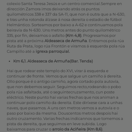
colexio Santa Teresa Jesús e un centro comercial.Sempre en
dirección Zamora imos deixando atrás os puntos
quilométricos 338 e 337 da SA-11, que non é outra que a N-630,
e tras unha rotonda álzase á nosa dereita o estadio de fútbol
Helmántico. Sorteamos por baixo a A-62 e continuamos pola
beiravía da N-630. Uns metros antes do punto quilométrico
335, por fin, deixamos o asfalto
(Km 4,8)
. Progresamos por
pista até a próxima
Aldeaseca de Armuña
. Entramos pola rúa
Ruta da Prata, logo rúa Frontón e viramos á esquerda pola rúa
Campillo até a
igrexa parroquial.
Km 6,1. Aldeaseca de Armuña(Bar. Tenda)
Hai que rodear este templo do XVI, virar á esquerda e
continuar de fronte. Vemos que salgue un camiño á dereita.
Ollo porque é o antigo camiño, agora cortado pola autovía,
que non debemos seguir. Seguimos recto,rodeando o pobo
pola rúa asfaltada, até o seguintecruzamento, cun poste
eléctrico. Neste punto hai varias frechas que nos animan a
continuar polo camiño da dereita. Este diríxese cara a unhas
naves, que pasamos. A uns cen metros vemos a autovía e o
paso por baixo da mesma. Douscentos metros despois hai
outro cruzamento. Varias frechas indícannos que tomemos a
pista da dereita, que seguimos en leve subida. Logo
baixamos para cruzar o
arroio da Aciñeira (Km 8,6)
.