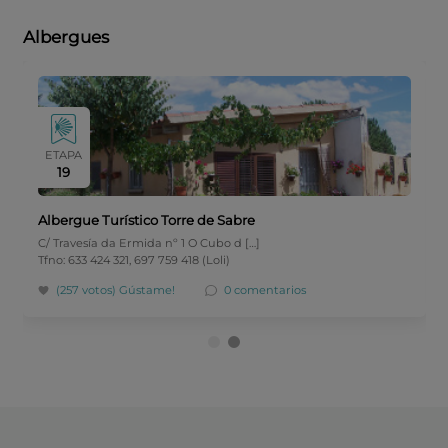
Albergues
ETAPA
19
Albergue Turístico Torre de Sabre
C/ Travesía da Ermida nº 1 O Cubo d […]
Tfno: 633 424 321, 697 759 418 (Loli)
(257 votos)
Gústame!
0 comentarios