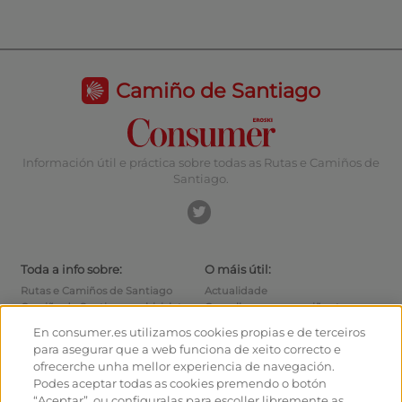
Camiño de Santiago
Información útil e práctica sobre todas as Rutas e Camiños de
Santiago.
Toda a info sobre:
O máis útil:
Rutas e Camiños de Santiago
Actualidade
Camiño de Santiago en bicicleta
Consellos para o camiñante
Albergues
Como chegar ás saídas
En consumer.es utilizamos cookies propias e de terceiros
Monumentos
Como saír de Santiago
para asegurar que a web funciona de xeito correcto e
Foro
Calculadora
ofrecerche unha mellor experiencia de navegación.
Fotografías do Camiño de
Historia
Podes aceptar todas as cookies premendo o botón
Santiago
“Aceptar”, ou configuralas para escoller libremente as