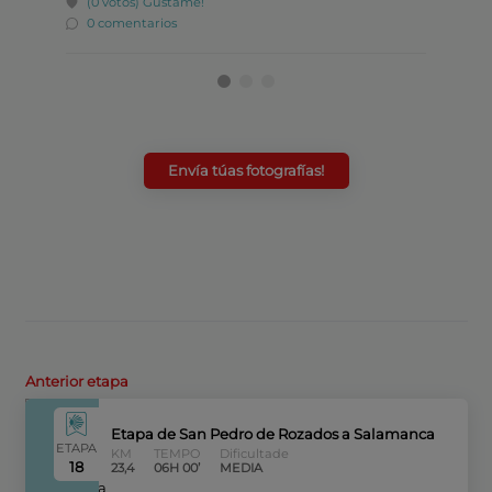
(0 votos)
Gústame!
(6 v
0 comentarios
0 co
Envía túas fotografías!
Anterior etapa
Etapa de San Pedro de Rozados a Salamanca
ETAPA
KM
TEMPO
Dificultade
18
23,4
06H 00’
MEDIA