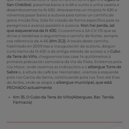
San Cristóbal
, pasamos baixo a A-66 e xunto a unha caseta e
desembocamos na N-630. Atravesamos un río pola N-630 e
volvemos pasar baixo a autovía para tomar un camiño de
grava miúda fina. Este foi creado de forma específica para os
peregrinos e avanza paralelo á autovía.
Non hai perda, así
que esquecervos da N
-
630
. Cruzaremos a SA-CV-115 que se
dirixe a Valdelosa e seguiremos o camiño de fronte, sempre
coa referencia da A-66
(Km 21,2)
. A través deste camiño,
habilitado en 2009 tras a inauguración da autovía, dalgún
curto tramo da N-630 e da antiga estrada de acceso a o
Cubo
da Terra do Viño
, chegaremos tras case 14 quilómetros á
primeira poboación zamorana da Vía da Prata. Entramos pola
rúa Maior, onde veremos as indicacións a o
albergue Torre de
Sabre
e, á altura do café bar Hernández, viramos á esquerda
pola rúa García da Serna, continuando pola rúa Toro até Eras
de Arriba, onde se atopa o
albergue municipal, que está
PECHADO actualmente
.
Km 35. O Cubo da Terra do Viño(Albergues. Bar. Tenda.
Farmacia)