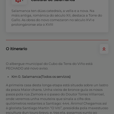
Salamanca ten dúas catedrais, a vella e a nova. Na
máis antiga, románica do século XII, destaca a Torre do
Gallo. As obras do novo comezaron no século XVI e
prolongáronse ata o XVIII
O itinerario
O albergue municipal do Cubo da Terra do Viño está
PECHADO até novo aviso.
Km 0. Salamanca(Todos os servizos)
A primeira casa desta longa etapa está situada sobre un lastro
da praza Maior charra. Unha vieira de bronce guía os nosos
pasos pola rúa Zamora e o paseo do Doutor Torres Villarroel,
onde veremos unha mouteira que sinala a cifra dos
quilómetros restantes a Santiago: 444. Ánimo! Chegamos así
á glorieta Santiago Martín “O Viti”, presidida pola maxestuoso
escultura dun touro bravo, e, tras ela, pasamos xunto ao