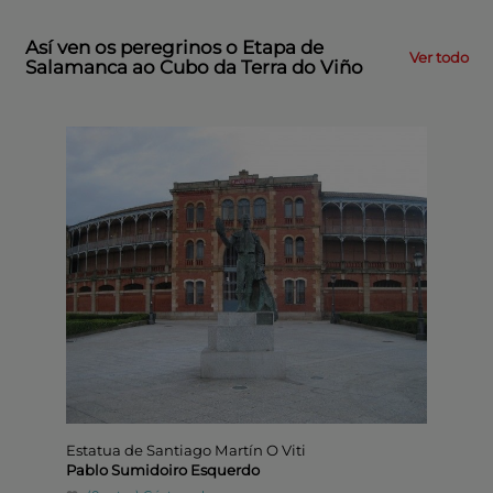
Así ven os peregrinos o Etapa de
Ver todo
Salamanca ao Cubo da Terra do Viño
Estatua de Santiago Martín O Viti
Un oás
Pablo Sumidoiro Esquerdo
Ramir