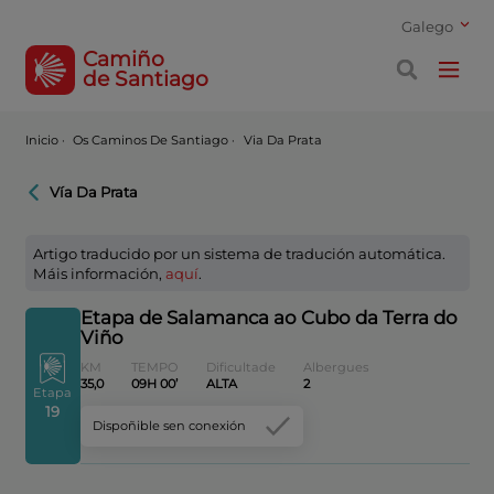
Galego
Camiño
de Santiago
Inicio
·
Os Caminos De Santiago ·
Via Da Prata
Vía Da Prata
Artigo traducido por un sistema de tradución automática.
Máis información,
aquí
.
Etapa de Salamanca ao Cubo da Terra do
Viño
KM
TEMPO
Dificultade
Albergues
35,0
09H 00’
ALTA
2
Etapa
19
Dispoñible sen conexión