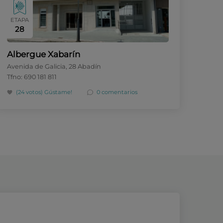
ETAPA
28
Albergue Xabarín
Avenida de Galicia, 28 Abadín
Tfno: 690 181 811
(24 votos)
Gústame!
0 comentarios