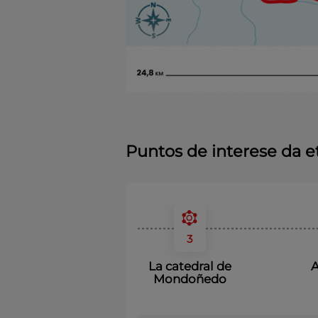
Puntos de interese da e
4
3
 peregrinos
La catedral de
A
doñedo
Mondoñedo