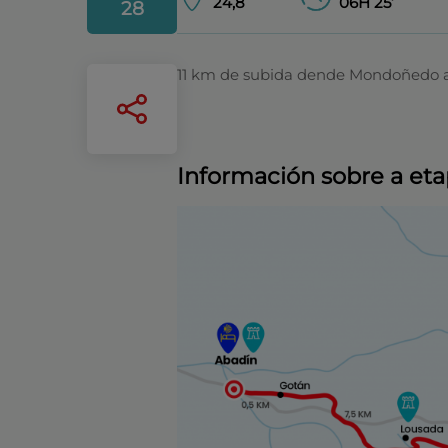
24,8
06H 25’
28
11 km de subida dende Mondoñedo 
Información sobre a eta