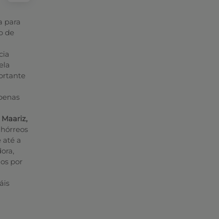
a para
o de
cia
ela
ortante
apenas
 Maariz,
 hórreos
 até a
ora,
os por
áis