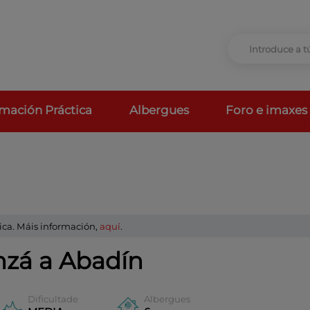
rmación Práctica
Albergues
Foro e imaxes
ica. Máis información,
aquí
.
nzá a Abadín
Dificultade
Albergues