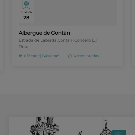
ETAPA
28
Albergue de Gontán
Estrada de Labrada Gontán (Concello […]
Tfno:
(153 votos)
Gústame!
0 comentarios