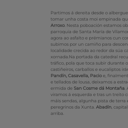
Partimos á dereita desde o albergue
tomar unha costa moi empinada que
Arroxo
. Nesta poboación estamos ob
parroquia de Santa María de Vilamo
agora ao asfalto e prémianos cun co
subimos por un camiño para descend
localidade crecida ao redor da súa c
xornada.Na portada da catedral recu
tráfico, pola que toca subir durante
castiñeiros, carballos e eucaliptos
Pandín, Casavella, Pacio
e, finalmen
e tellados de lousa, deixamos a es
ermida de
San Cosme dá Montaña
.
viramos á esquerda e tras un treito
máis sendas, algunha pista de terra 
peregrinos da Xunta.
Abadín
, capit
arriba.