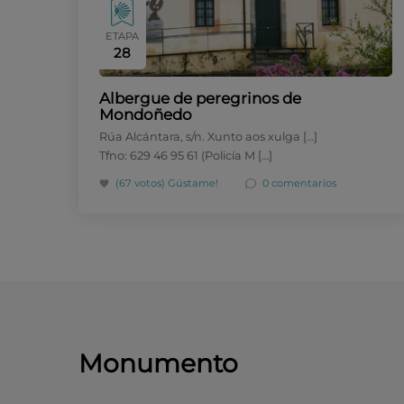
ETAPA
28
Albergue de peregrinos de
Mondoñedo
Rúa Alcántara, s/n. Xunto aos xulga […]
Tfno: 629 46 95 61 (Policía M […]
(67 votos)
Gústame!
0 comentarios
Monumento