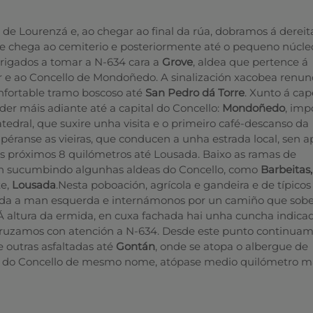
 de Lourenzá e, ao chegar ao final da rúa, dobramos á dereit
 chega ao cemiterio e posteriormente até o pequeno núcle
rigados a tomar a N-634 cara a
Grove
, aldea que pertence á
r e ao Concello de Mondoñedo. A sinalización xacobea renun
nfortable tramo boscoso até
San Pedro dá Torre
. Xunto á cap
er máis adiante até a capital do Concello:
Mondoñedo
, imp
atedral, que suxire unha visita e o primeiro café-descanso da
péranse as vieiras, que conducen a unha estrada local, sen 
 os próximos 8 quilómetros até Lousada. Baixo as ramas de
 irán sucumbindo algunhas aldeas do Concello, como
Barbeitas,
te,
Lousada
.Nesta poboación, agrícola e gandeira e de típicos
trada a man esquerda e internámonos por un camiño que sobe
 Á altura da ermida, en cuxa fachada hai unha cuncha indicad
 cruzamos con atención a N-634. Desde este punto continuam
e outras asfaltadas até
Gontán
, onde se atopa o albergue de
al do Concello de mesmo nome, atópase medio quilómetro m