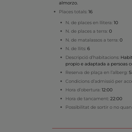
almorzo.
Places totals:
16
N. de places en llitera:
10
N. de places a terra:
0
N. de matalassos a terra:
0
N. de llits:
6
Descripció d’habitacions:
Habit
propio e adaptada a persoas c
Reserva de plaça en l’alberg:
S
Condicions d’admissió per acce
Hora d’obertura:
12:00
Hora de tancament:
22:00
Possibilitat de sortir o no qua