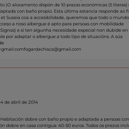
o )O aloxamento dispón de 10 prazas económicas (5 literas) 
ptada con baño propio. Esta última estancia responde ao f
et Suseia coa a accesibilidade, queremos que todo o mund
cceso a noso albergue é apto para persoas con mobilidade
Signos) e si ten algunha necesidade especial non dubide en
le por adaptar o albergue a todo tipo de situacións. A súa
de
nt>gmail.comfogardachisca@gmail.com
4 de abril de 2014
s. Habitación dobre con baño propio e adaptada a persoas co
ón dobre en casa contigua: 40-50 euros. Todos os prezos inc