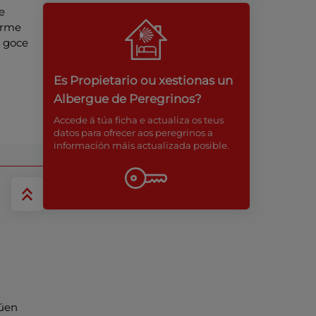
e
irme
o goce
Es Propietario ou xestionas un
Albergue de Peregrinos?
Accede á túa ficha e actualiza os teus
datos para ofrecer aos peregrinos a
información máis actualizada posible.
n
lúen