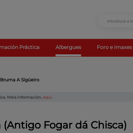
rmación Práctica
Albergues
Foro e imaxes
 Bruma A Sigüeiro
ica. Máis información,
aquí
.
a (Antigo Fogar dá Chisca)