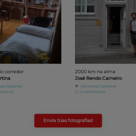
o corredor
2000 km na alma
rtina
José Rendo Carneiro
os)
Gústame!
(414 votos)
Gústame!
ntarios
0 comentarios
Envía túas fotografías!