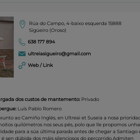
Rúa do Campo, 4-baixo esquerda 15888
Sigüeiro (Oroso)
638 177 894
ultreiasigueiro@gmail.com
Web / Link
cargada dos custos de mantemento:
Privado
bergue:
Luís Pablo Romero
xunto ao Camiño Inglés, en Ultreai et Suseia a nosa priorida
oitos quilómetros nos seus pés, polo que lle propomos unha
ilidade para a súa última parada antes de chegar a Santiago
 é sen dúbida dos máis silenciosos do percorrido.Admiten