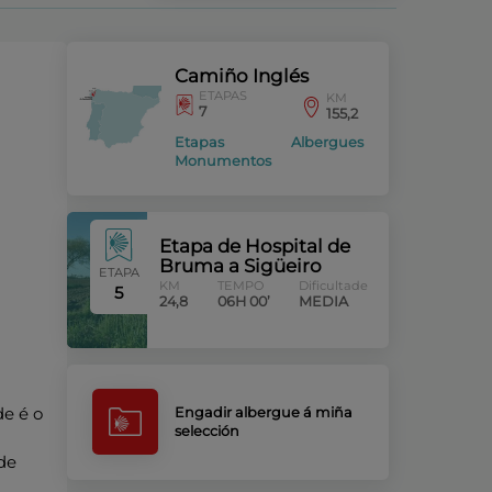
Camiño Inglés
ETAPAS
KM
7
155,2
Etapas
Albergues
Monumentos
Etapa de Hospital de
Bruma a Sigüeiro
ETAPA
KM
TEMPO
Dificultade
5
24,8
06H 00’
MEDIA
de é o
Engadir albergue á miña
selección
 de