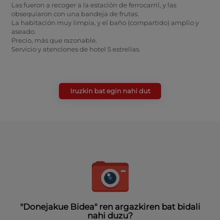
Las fueron a recoger a la estación de ferrocarril, y las
obsequiaron con una bandeja de frutas.
La habitación muy limpia, y el baño (compartido) amplio y
aseado.
Precio, más que razonable.
Servicio y atenciones de hotel 5 estrellas.
Iruzkin bat egin nahi dut
"Donejakue Bidea" ren argazkiren bat bidali
nahi duzu?