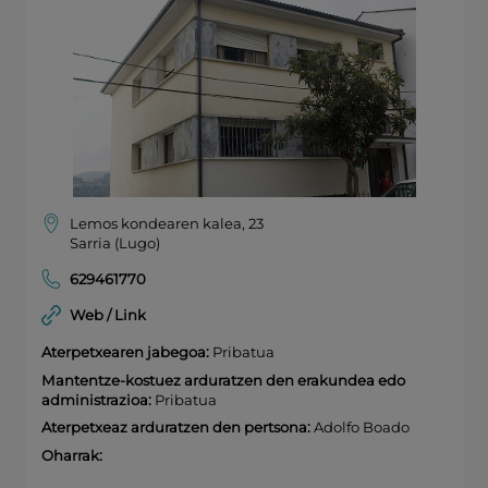
Lemos kondearen kalea, 23
Sarria (Lugo)
629461770
Web / Link
Aterpetxearen jabegoa:
Pribatua
Mantentze-kostuez arduratzen den erakundea edo
administrazioa:
Pribatua
Aterpetxeaz arduratzen den pertsona:
Adolfo Boado
Oharrak: