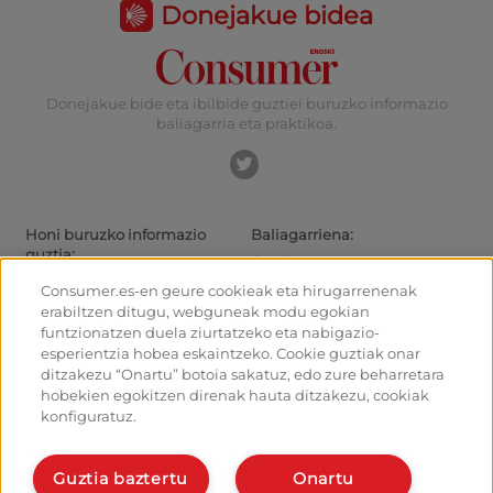
Donejakue bidea
Donejakue bide eta ibilbide guztiei buruzko informazio
baliagarria eta praktikoa.
Honi buruzko informazio
Baliagarriena:
guztia:
Gaurkotasuna
Donejakue bideak eta ibilbideak
Ibiltarientzako aholkuak
Consumer.es-en geure cookieak eta hirugarrenenak
Donejakue bidea bizikletaz
Irteeretara nola iritsi
erabiltzen ditugu, webguneak modu egokian
Aterpetxeak
Nola irten Santiagotik
funtzionatzen duela ziurtatzeko eta nabigazio-
Monumentuak
Kalkulagailua
esperientzia hobea eskaintzeko. Cookie guztiak onar
Foroa
Historia
ditzakezu “Onartu” botoia sakatuz, edo zure beharretara
Donejakue bideko argazkiak
hobekien egokitzen direnak hauta ditzakezu, cookiak
konfiguratuz.
Ostalariak:
Antolatu eta planifikatu zure
bidea
Kudeatu zure aterpea
Eman alta planifikatzailean
Eman alta zure aterpeari
Guztia baztertu
Onartu