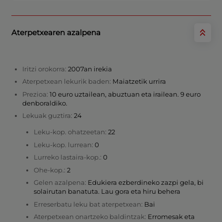
Aterpetxearen azalpena
Iritzi orokorra:
2007an irekia
Aterpetxean lekurik baden:
Maiatzetik urrira
Prezioa:
10 euro uztailean, abuztuan eta irailean. 9 euro
denboraldiko.
Lekuak guztira:
24
Leku-kop. ohatzeetan:
22
Leku-kop. lurrean:
0
Lurreko lastaira-kop.:
0
Ohe-kop.:
2
Gelen azalpena:
Edukiera ezberdineko zazpi gela, bi
solairutan banatuta. Lau gora eta hiru behera
Erreserbatu leku bat aterpetxean:
Bai
Aterpetxean onartzeko baldintzak:
Erromesak eta