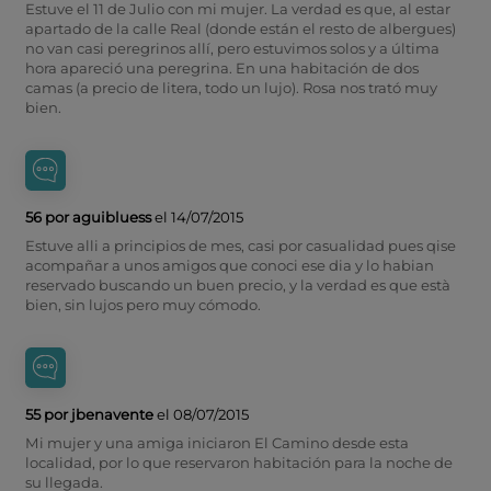
Estuve el 11 de Julio con mi mujer. La verdad es que, al estar
apartado de la calle Real (donde están el resto de albergues)
no van casi peregrinos allí, pero estuvimos solos y a última
hora apareció una peregrina. En una habitación de dos
camas (a precio de litera, todo un lujo). Rosa nos trató muy
bien.
56 por aguibluess
el 14/07/2015
Estuve alli a principios de mes, casi por casualidad pues qise
acompañar a unos amigos que conoci ese dia y lo habian
reservado buscando un buen precio, y la verdad es que està
bien, sin lujos pero muy cómodo.
55 por jbenavente
el 08/07/2015
Mi mujer y una amiga iniciaron El Camino desde esta
localidad, por lo que reservaron habitación para la noche de
su llegada.