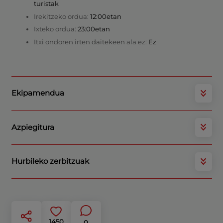
turistak
Irekitzeko ordua:
12:00etan
Ixteko ordua:
23:00etan
Itxi ondoren irten daitekeen ala ez:
Ez
Ekipamendua
Azpiegitura
Hurbileko zerbitzuak
1450
0