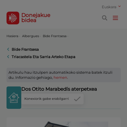
Euskara
Donejakue
bidea
Hasiera
·
Albergues ·
Bide Frantsesa ·
Bide Frantsesa
Triacastela Eta Sarria Arteko Etapa
Artikulu hau itzulpen automatikoko sistema batek itzuli
du. Informazio gehiago,
hemen
.
Dos Otito Marabedís aterpetxea
Konexiorik gabe erabilgarri