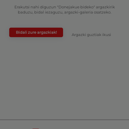
Erakutsi nahi diguzun "Donejakue bideko" argazkirik
baduzu, bidal iezaguzu, argazki-galeria osatzeko.
Bidali zure argazkiak!
Argazki guztiak ikusi