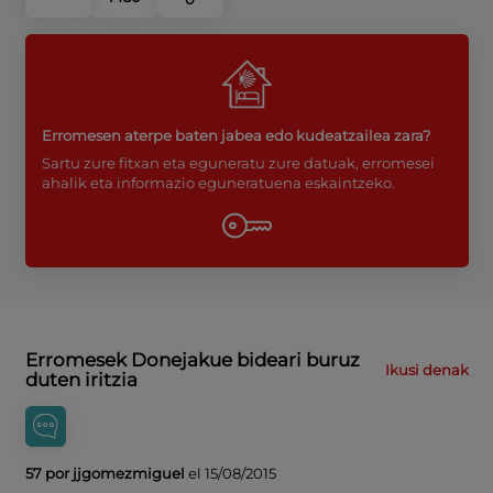
Erromesen aterpe baten jabea edo kudeatzailea zara?
Sartu zure fitxan eta eguneratu zure datuak, erromesei
ahalik eta informazio eguneratuena eskaintzeko.
Erromesek Donejakue bideari buruz
Ikusi denak
duten iritzia
57 por jjgomezmiguel
el 15/08/2015