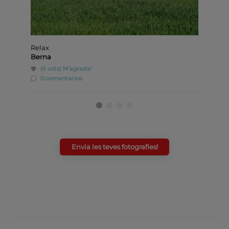
Relax
Castill
Berna
Berna
(6 vots)
M’agrada!
(4 v
0 comentarios
0 co
Envia les teves fotografies!