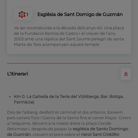
Església de Sant Domigo de Guzmán
1
Va ser reconstruïda a la dècada dels anys 40. Una placa
de la Fundació Ramos de Castro i el creuer de l'any
2005 amb una rèplica del Sant Jaume pelegrí de santa
Marta de Tera acompanyen aquest temple
L’itinerari
Km 0. La Galleda de la Terra del Vi(Albergs. Bar. Botiga.
Farmàcia)
Des de l'alberg, desfent el caminat el dia anterior, baixem
pels carrers Toro i García de la Serna fins al carrer Major. Girem
a l'esquerra, deixant a la nostra dreta la plaça Conde
Retamoso i, després de passar la
església de Santo Domingo
de Guzmán
, creuem el pont sobre el
rierol Sant Cristòfor
.