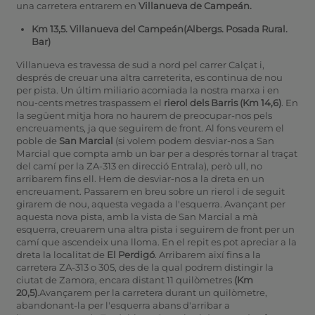
una carretera entrarem en
Villanueva de Campeán.
Km 13,5. Villanueva del Campeán(Albergs. Posada Rural.
Bar)
Villanueva es travessa de sud a nord pel carrer Calçat i,
després de creuar una altra carreterita, es continua de nou
per pista. Un últim miliario acomiada la nostra marxa i en
nou-cents metres traspassem el
rierol dels Barris (Km 14,6)
. En
la següent mitja hora no haurem de preocupar-nos pels
encreuaments, ja que seguirem de front. Al fons veurem el
poble de
San Marcial
(si volem podem desviar-nos a San
Marcial que compta amb un bar per a després tornar al traçat
del camí per la ZA-313 en direcció Entrala), però ull, no
arribarem fins ell. Hem de desviar-nos a la dreta en un
encreuament. Passarem en breu sobre un rierol i de seguit
girarem de nou, aquesta vegada a l'esquerra. Avançant per
aquesta nova pista, amb la vista de San Marcial a mà
esquerra, creuarem una altra pista i seguirem de front per un
camí que ascendeix una lloma. En el repit es pot apreciar a la
dreta la localitat de
El Perdigó
. Arribarem així fins a la
carretera ZA-313 o 305, des de la qual podrem distingir la
ciutat de Zamora, encara distant 11 quilòmetres
(Km
20,5)
.Avançarem per la carretera durant un quilòmetre,
abandonant-la per l'esquerra abans d'arribar a