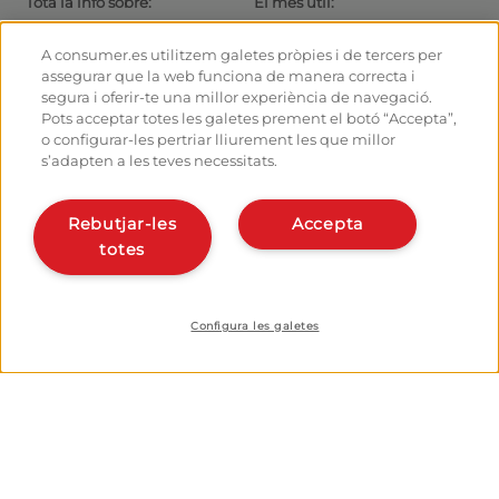
Tota la info sobre:
El més útil:
Rutes i Camins de Sant Jaume
Actualitat
El camí amb bici
Consells per al caminant
A consumer.es utilitzem galetes pròpies i de tercers per
Albergs
Com arribar a les sortides
assegurar que la web funciona de manera correcta i
Monumentos
Com sortir de Santiago
segura i oferir-te una millor experiència de navegació.
Fòrum
Calculadora
Pots acceptar totes les galetes prement el botó “Accepta”,
Fotografies del Camí de Sant
Història
o configurar-les pertriar lliurement les que millor
Jaume
s’adapten a les teves necessitats.
Hostalers:
Organitza i planifica el teu
camí
Gestiona el teu alberg
Rebutjar-les
Accepta
Dona’t d’alta en el planificador
Dona d’alta el teu alberg
totes
Apps del camí
Coneix-nos:
Qui som?
Instal·la la webapp
Escriu-nos
Configura les galetes
© Fundació EROSKI