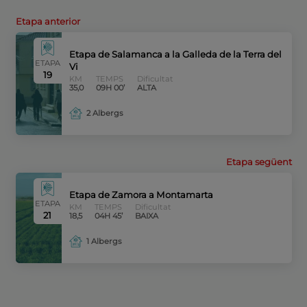
Etapa anterior
Etapa de Salamanca a la Galleda de la Terra del
ETAPA
Vi
19
KM
TEMPS
Dificultat
35,0
09H 00’
ALTA
2 Albergs
Etapa següent
Etapa de Zamora a Montamarta
ETAPA
KM
TEMPS
Dificultat
21
18,5
04H 45’
BAIXA
1 Albergs