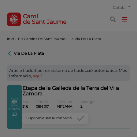
Català
Camí
de Sant Jaume
Inici
·
Els Camins De Sant Jaume ·
La Via De La Plata
Via De La Plata
Article traduït per un sistema de traducció automàtica. Més
informació,
aquí
.
Etapa de la Galleda de la Terra del Vi a
Zamora
KM
TEMPS
Dificultat
Albergs
31,6
08H 00’
MITJANA
2
Etapa
20
Disponible sense connexió