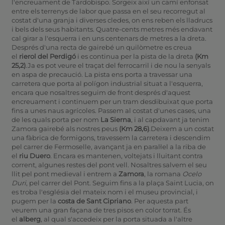
l'encreuament de Tardobispo. Sorgeix així un camí enfonsat
entre els terrenys de labor que passa en el seu recorregut al
costat d'una granja i diverses cledes, on ens reben els lladrucs
i bels dels seus habitants. Quatre-cents metres més endavant
cal girar a l'esquerra i en uns centenars de metres a la dreta.
Després d'una recta de gairebé un quilòmetre es creua
el
rierol del Perdigó
i es continua per la pista de la dreta
(Km
25,2)
.Ja es pot veure el traçat del ferrocarril i de nou la senyals
en aspa de precaució. La pista ens porta a travessar una
carretera que porta al polígon industrial situat a l'esquerra,
encara que nosaltres seguim de front després d'aquest
encreuament i continuem per un tram desdibuixat que porta
fins a unes naus agrícoles. Passem al costat d'unes cases, una
de les quals porta per nom
La Sierna
, i al capdavant ja tenim
Zamora gairebé als nostres peus
(Km 28,6)
.Deixem a un costat
una fàbrica de formigons, travessem la carretera i descendim
pel carrer de Fermoselle, avançant ja en paral·lel a la riba de
el
riu Duero
. Encara es mantenen, voltejats i lluitant contra
corrent, algunes restes del pont vell. Nosaltres salvem el seu
llit pel pont medieval i entrem a
Zamora
, la romana
Ocelo
Duri
, pel carrer del Pont. Seguim fins a la plaça Saint Lucia, on
es troba l'església del mateix nom i el museu provincial, i
pugem per la
costa de Sant Cipriano
. Per aquesta part
veurem una gran façana de tres pisos en color torrat. És
el
alberg
, al qual s'accedeix per la porta situada a l'altre