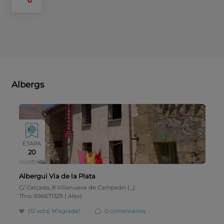
Albergs
ETAPA
20
Albergui Via de la Plata
C/ Calçada, 8 Villanueva de Campeán […]
Tfno: 696671329 ( Alex)
(12 vots)
M’agrada!
0 comentarios