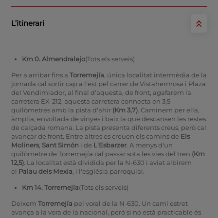
L’itinerari
Km 0. Almendralejo
(Tots els serveis)
Per a arribar fins a
Torremejía
, única localitat intermèdia de la
jornada cal sortir cap a l'est pel carrer de Vistahermosa i Plaza
del Vendimiador, al final d'aquesta, de front, agafarem la
carretera EX-212, aquesta carretera connecta en 3,5
quilòmetres amb la pista d'ahir
(Km 3,7)
. Caminem per ella,
àmplia, envoltada de vinyes i baix la que descansen les restes
de calçada romana. La pista presenta diferents creus, però cal
avançar de front. Entre altres es creuen els camins de
Els
Moliners
,
Sant Simón
i de
L'Esbarzer
. A menys d'un
quilòmetre de Torremejía cal passar sota les vies del tren
(Km
12,5)
. La localitat està dividida per la N-630 i aviat albirem
el
Palau dels Mexia
, i l'església parroquial.
Km 14. Torremejía
(Tots els serveis)
Deixem
Torremejía
pel voral de la N-630. Un camí estret
avança a la vora de la nacional, però si no està practicable és