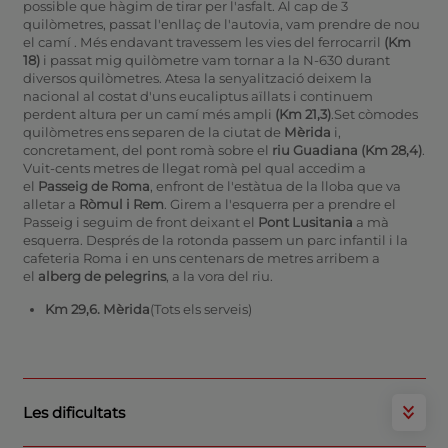
possible que hàgim de tirar per l'asfalt. Al cap de 3
quilòmetres, passat l'enllaç de l'autovia, vam prendre de nou
el camí . Més endavant travessem les vies del ferrocarril
(Km
18)
i passat mig quilòmetre vam tornar a la N-630 durant
diversos quilòmetres. Atesa la senyalització deixem la
nacional al costat d'uns eucaliptus aïllats i continuem
perdent altura per un camí més ampli
(Km 21,3)
.Set còmodes
quilòmetres ens separen de la ciutat de
Mèrida
i,
concretament, del pont romà sobre el
riu Guadiana (Km 28,4)
.
Vuit-cents metres de llegat romà pel qual accedim a
el
Passeig de Roma
, enfront de l'estàtua de la lloba que va
alletar a
Ròmul i Rem
. Girem a l'esquerra per a prendre el
Passeig i seguim de front deixant el
Pont Lusitania
a mà
esquerra. Després de la rotonda passem un parc infantil i la
cafeteria Roma i en uns centenars de metres arribem a
el
alberg de pelegrins
, a la vora del riu.
Km 29,6. Mèrida
(Tots els serveis)
Les dificultats