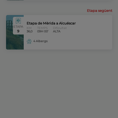
Etapa següent
Etapa de Mèrida a Alcuéscar
ETAPA
KM
TEMPS
Dificultat
9
36,0
09H 00’
ALTA
4 Albergs