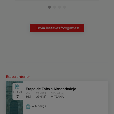
Envia les teves fotografies!
Etapa anterior
Etapa de Zafra a Almendralejo
ETAPA
KM
TEMPS
Dificultat
7
36,7
09H 15’
MITJANA
4 Albergs