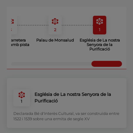
3
2
1
llaç carretera
Palau de Monsalud
Església de La nostra
lange amb pista
Senyora de la
Purificació
Església de La nostra Senyora de la
Purificació
1
Declarada Bé d'Interès Cultural, va ser construïda entre
1522 i 1539 sobre una ermita de segle XV