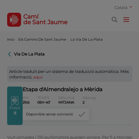
Català
Camí
de Sant Jaume
Inici
·
Els Camins De Sant Jaume ·
La Via De La Plata
Via De La Plata
Article traduït per un sistema de traducció automàtica. Més
informació,
aquí
.
Etapa d'Almendralejo a Mèrida
KM
TEMPS
Dificultat
Albergs
29,6
06H 40’
MITJANA
2
Etapa
8
Disponible sense connexió
Vuit jornades i 215 quilòmetres queden enrere. Per fi a Mèrida!