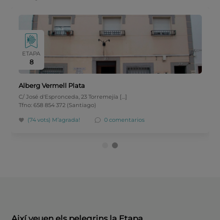
ETAPA
8
Alberg Vermell Plata
C/ José d'Espronceda, 23 Torremejía […]
Tfno: 658 854 372 (Santiago)
(74 vots)
M’agrada!
0 comentarios
Així veuen els pelegrins la Etapa