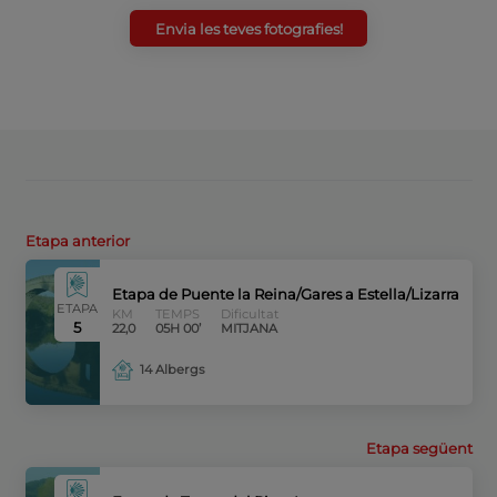
Envia les teves fotografies!
Etapa anterior
Etapa de Puente la Reina/Gares a Estella/Lizarra
ETAPA
KM
TEMPS
Dificultat
5
22,0
05H 00’
MITJANA
14 Albergs
Etapa següent