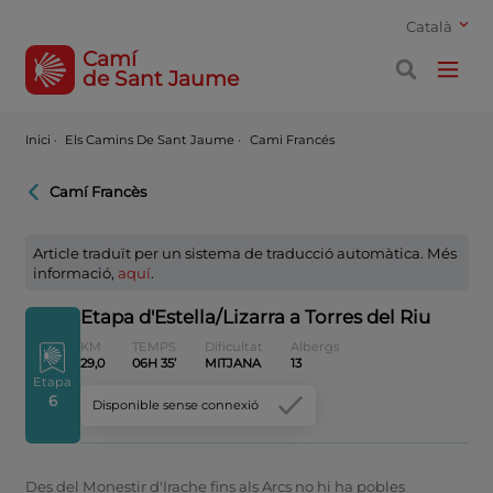
Català
Camí
de Sant Jaume
Inici
·
Els Camins De Sant Jaume ·
Cami Francés
Camí Francès
Article traduït per un sistema de traducció automàtica. Més
informació,
aquí
.
Etapa d'Estella/Lizarra a Torres del Riu
KM
TEMPS
Dificultat
Albergs
29,0
06H 35’
MITJANA
13
Etapa
6
Disponible sense connexió
Des del Monestir d'Irache fins als Arcs no hi ha pobles