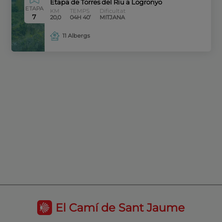
Etapa de Torres del Riu a Logronyo
ETAPA
KM
TEMPS
Dificultat
7
20,0
04H 40’
MITJANA
11 Albergs
El Camí de Sant Jaume