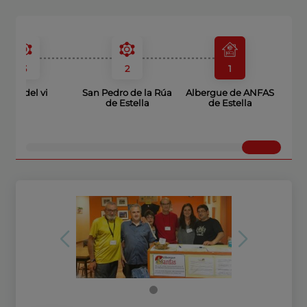
3
2
1
Font del vi
San Pedro de la Rúa
Albergue de ANFAS
de Estella
de Estella