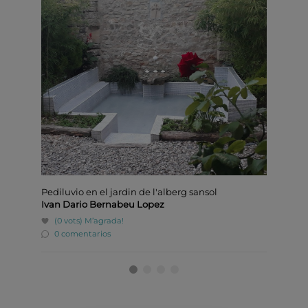
Pediluvio en el jardin de l'alberg sansol
Alberg
Ivan Dario Bernabeu Lopez
Emilio
(0 vots)
M’agrada!
(3 v
0 comentarios
0 co