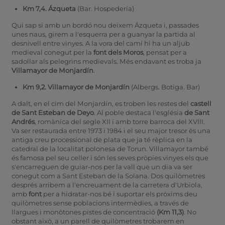
Km 7,4. Ázqueta
(Bar. Hospedería)
Qui sap si amb un bordó nou deixem Ázqueta i, passades
unes naus, girem a l'esquerra per a guanyar la partida al
desnivell entre vinyes. A la vora del camí hi ha un aljub
medieval conegut per la
font dels Moros
, pensat per a
sadollar als pelegrins medievals. Més endavant es troba ja
Villamayor de Monjardín
.
Km 9,2. Villamayor de Monjardín
(Albergs. Botiga. Bar)
A dalt, en el cim del Monjardín, es troben les restes del
castell
de Sant Esteban de Deyo
. Al poble destaca l'església
de Sant
Andrés
, romànica del segle XII i amb torre barroca del XVIII.
Va ser restaurada entre 1973 i 1984 i el seu major tresor és una
antiga creu processional de plata que ja té rèplica en la
catedral de la localitat polonesa de Torun. Villamayor també
és famosa pel seu celler i són les seves pròpies vinyes els que
s'encarreguen de guiar-nos per la vall que un dia va ser
conegut com a Sant Esteban de la Solana. Dos quilòmetres
després arribem a l'encreuament de la carretera d'Urbiola,
amb
font
per a hidratar-nos bé i suportar els pròxims deu
quilòmetres sense poblacions intermèdies, a través de
llargues i monòtones pistes de concentració
(Km 11,3)
. No
obstant això, a un parell de quilòmetres trobarem en