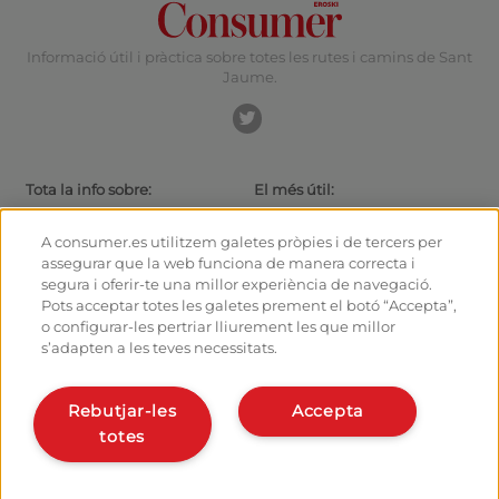
Informació útil i pràctica sobre totes les rutes i camins de Sant
Jaume.
Tota la info sobre:
El més útil:
Rutes i Camins de Sant Jaume
Actualitat
El camí amb bici
Consells per al caminant
A consumer.es utilitzem galetes pròpies i de tercers per
Albergs
Com arribar a les sortides
assegurar que la web funciona de manera correcta i
Monumentos
Com sortir de Santiago
segura i oferir-te una millor experiència de navegació.
Fòrum
Calculadora
Pots acceptar totes les galetes prement el botó “Accepta”,
Fotografies del Camí de Sant
Història
o configurar-les pertriar lliurement les que millor
Jaume
s’adapten a les teves necessitats.
Hostalers:
Organitza i planifica el teu
camí
Gestiona el teu alberg
Rebutjar-les
Accepta
Dona’t d’alta en el planificador
Dona d’alta el teu alberg
totes
Apps del camí
Coneix-nos:
Qui som?
Instal·la la webapp