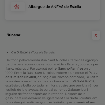
Albergue de ANFAS de Estella
1
L’itinerari
Km 0. Estella
(Tots els Serveis)
De front, pels carrers la Rúa, Sant Nicolás i Camí de Logronyo,
partim pels racons que van donar vida a Estella
, poblada per
francs gràcies al Fur atorgat pel
rei Sancho Ramírez
en el
1090. Entre la Rúa i Sant Nicolás, trobem a un costat el
Palau
dels Reis de Navarra
, del segle XII i façana porticada, i a l'altre
la moderna escalinata que condueix a Sant
Pere de la Rúa
,
església de bella portada i millor claustre que sembla vèncer
les lleis de la gravetat. Se surt al carrer de Zalatambor i
seguim de front després de la rotonda. Després de la
gasolinera ens desviem lleugerament a la dreta i continuem
fins a Ayegui
, antic senyoriu eclesiàstic que posseeix el seu