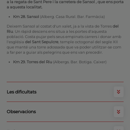
a la
regata de Sant Pere
i la carretera de Sansol
, que ens porta
a aquesta localitat.
Km 28. Sansol
(Alberg. Casa Rural. Bar. Farmàcia)
Deixem Sansol al costat d'un xalet, ja a la vista de Torres
del
Riu
. Un ràpid descens ens situa a les portes d'aquesta
població. Costa pujar pels seus empinats carrers i donar amb
l'església
del Sant Sepulcre
, temple octogonal del segle XII
que manté una torre adossada que va poder utilitzar-se com
a far per a guiar als pelegrins que ens van precedir.
Km 29. Torres del Riu
(Albergs. Bar. Botiga. Caixer)
Les dificultats
Observacions