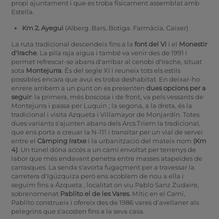
propi ajuntament i que es troba físicament assemblat amb
Estella.
Km 2. Ayegui
(Alberg. Bars. Botiga. Farmàcia. Caixer)
La ruta tradicional descendeix fins a la
font del Vi
i el
Monestir
d'Irache
. La pila raja aigua i també va venir des de 1991 i
permet refrescar-se abans d'arribar al cenobi d'Irache, situat
sota
Montejurra
. És del segle XI i reuneix tots els estils
possibles encara que avui es troba deshabitat. En deixar-ho
enrere arribem a un punt on es presenten
dues opcions per a
seguir
: la primera, més boscosa i de front, va pels vessants de
Montejurra i passa per Luquin
; la segona, a la dreta, és la
tradicional i visita Azqueta i Villamayor de Monjardín. Totes
dues variants s'ajunten abans dels Arcs.Triem la tradicional,
que ens porta a creuar la N-111 i transitar per un vial de servei
entre el
Càmping Iratxe
i la urbanització del mateix nom
(Km
4)
. Un túnel dóna accés a un camí envoltat per terrenys de
labor que més endavant penetra entre masses atapeïdes de
carrasques. La senda s'avorta fugaçment per a travessar la
carretera d'Igúzquiza però ens acoblem de nou a ella i
seguim fins a Ázqueta
, localitat on viu Pablo Sanz Zudaire,
sobrenomenat
Pablito el de les Vares
. Mític en el Camí,
Pablito construeix i ofereix des de 1986 vares d'avellaner als
pelegrins que s'acosten fins a la seva casa.