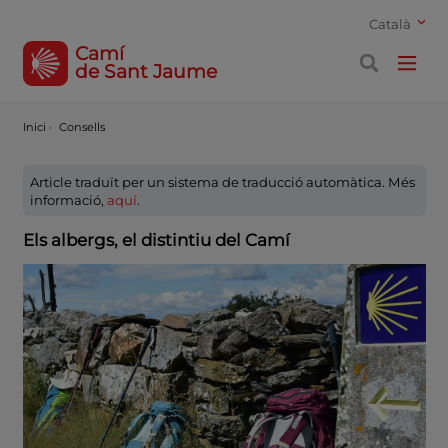
Català
Camí
de Sant Jaume
Inici
·
Consells
Article traduït per un sistema de traducció automàtica. Més
informació,
aquí
.
Els albergs, el distintiu del Camí