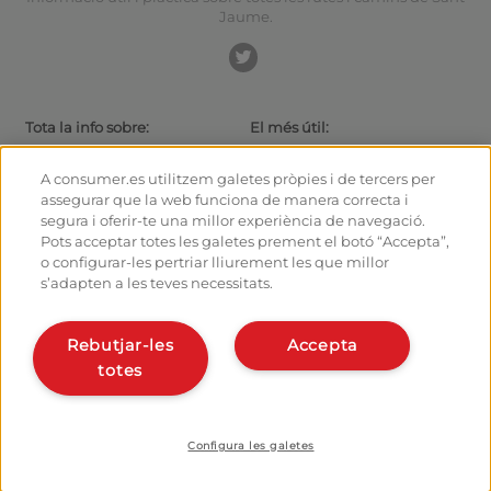
Jaume.
Tota la info sobre:
El més útil:
Rutes i Camins de Sant Jaume
Actualitat
El camí amb bici
Consells per al caminant
A consumer.es utilitzem galetes pròpies i de tercers per
Albergs
Com arribar a les sortides
assegurar que la web funciona de manera correcta i
Monumentos
Com sortir de Santiago
segura i oferir-te una millor experiència de navegació.
Fòrum
Calculadora
Pots acceptar totes les galetes prement el botó “Accepta”,
Fotografies del Camí de Sant
Història
o configurar-les pertriar lliurement les que millor
Jaume
s’adapten a les teves necessitats.
Hostalers:
Organitza i planifica el teu
camí
Gestiona el teu alberg
Rebutjar-les
Accepta
Dona’t d’alta en el planificador
Dona d’alta el teu alberg
totes
Apps del camí
Coneix-nos:
Qui som?
Escriu-nos
Instal·la la webapp
Configura les galetes