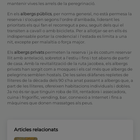
mantenir vives les arrels de la peregrinació.
En els
albergs públics
, per norma general, no està permesa la
reserva i s'ocupen segons l'ordre d'arribada, liderant les
prioritats els qui fan el recorregut a peu, seguit dels qui el
transiten a cavall o amb bicicleta. Per a allotjar-se en ells és
indispensable portar la credencial i l'estada es limita a una
nit, excepte per malaltia o força major.
Els
albergs privats
permeten la reserva i ja és costum reservar
llit amb antelació, sobretot a l'estiu i fins i tot abans de partir
de casa. Amb la revitalització de la ruta jacobea, els albergs
privats han sorgit com a mosques i els cal més que albergs de
pelegrins semblen hostals. De les sales diàfanes repletes de
lliteres de la dècada dels 90 s'ha anat passant a albergs que, a
part de les lliteres, ofereixen habitacions individuals i dobles.
Ja no és rar que tinguin roba de llit, rentadora i assecadora,
cuina i frigorífic, vending, bar, connexió a Internet i fins a
màquines que donen massatges als peus.
Articles relacionats