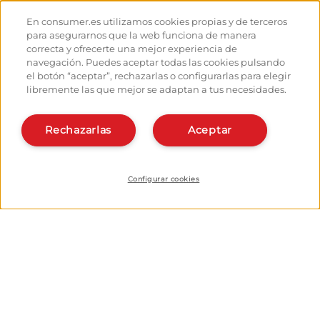
El Camino en Bici
Consejos para el caminante
Albergues
Cómo llegar a las salidas
En consumer.es utilizamos cookies propias y de terceros
Monumentos
Cómo salir de Santiago
para asegurarnos que la web funciona de manera
Foro de caminantes
Calcula tus gastos
correcta y ofrecerte una mejor experiencia de
Fotografías de los peregrinos
Historia
navegación. Puedes aceptar todas las cookies pulsando
el botón “aceptar”, rechazarlas o configurarlas para elegir
Hostaleros:
Organiza y planifica tu
libremente las que mejor se adaptan a tus necesidades.
camino
Gestiona tu Albergue
Date de alta en el planificador
Da de alta tu Albergue
Rechazarlas
Aceptar
Apps del camino
Conócenos:
¿Quiénes somos?
Instala la webapp
Contacto
Configurar cookies
© Fundación EROSKI
Aviso legal
Política de protección de datos
Cookies