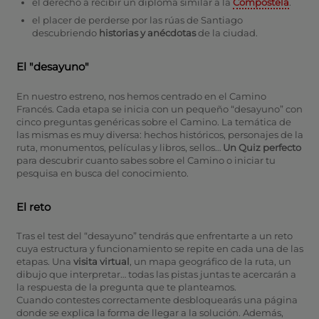
el derecho a recibir un diploma similar a la
Compostela
.
el placer de perderse por las rúas de Santiago
descubriendo
historias y anécdotas
de la ciudad.
El "desayuno"
En nuestro estreno, nos hemos centrado en el Camino
Francés. Cada etapa se inicia con un pequeño “desayuno” con
cinco preguntas genéricas sobre el Camino. La temática de
las mismas es muy diversa: hechos históricos, personajes de la
ruta, monumentos, películas y libros, sellos…
Un Quiz perfecto
para descubrir cuanto sabes sobre el Camino o iniciar tu
pesquisa en busca del conocimiento.
El reto
Tras el test del “desayuno” tendrás que enfrentarte a un reto
cuya estructura y funcionamiento se repite en cada una de las
etapas. Una
visita virtual
, un mapa geográfico de la ruta, un
dibujo que interpretar… todas las pistas juntas te acercarán a
la respuesta de la pregunta que te planteamos.
Cuando contestes correctamente desbloquearás una página
donde se explica la forma de llegar a la solución. Además,