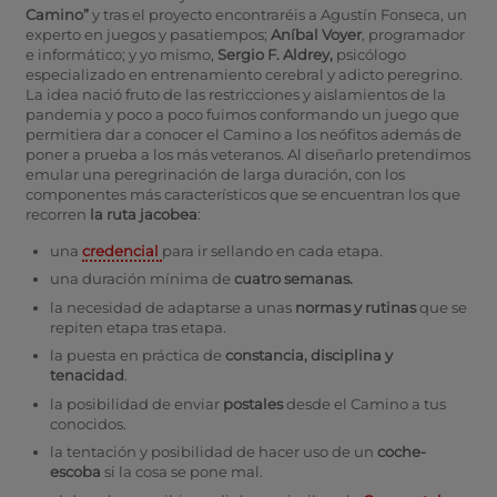
Camino”
y tras el proyecto encontraréis a Agustín Fonseca, un
experto en juegos y pasatiempos;
Aníbal Voyer
, programador
e informático; y yo mismo,
Sergio F. Aldrey,
psicólogo
especializado en entrenamiento cerebral y adicto peregrino.
La idea nació fruto de las restricciones y aislamientos de la
pandemia y poco a poco fuimos conformando un juego que
permitiera dar a conocer el Camino a los neófitos además de
poner a prueba a los más veteranos. Al diseñarlo pretendimos
emular una peregrinación de larga duración, con los
componentes más característicos que se encuentran los que
recorren
la
ruta jacobea
:
una
credencial
para ir sellando en cada etapa.
una duración mínima de
cuatro semanas.
la necesidad de adaptarse a unas
normas y rutinas
que se
repiten etapa tras etapa.
la puesta en práctica de
constancia, disciplina y
tenacidad
.
la posibilidad de enviar
postales
desde el Camino a tus
conocidos.
la tentación y posibilidad de hacer uso de un
coche-
escoba
si la cosa se pone mal.